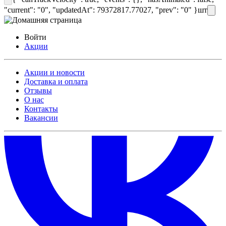
"current": "0", "updatedAt": 79372817.77027, "prev": "0" }
шт
Войти
Акции
Акции и новости
Доставка и оплата
Отзывы
О нас
Контакты
Вакансии