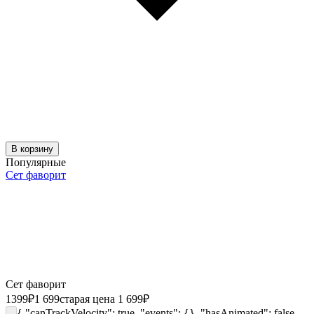
В корзину
Популярные
Сет фаворит
Сет фаворит
1399
₽
1 699
старая цена 1 699
₽
{ "canTrackVelocity": true, "events": {}, "hasAnimated": false,