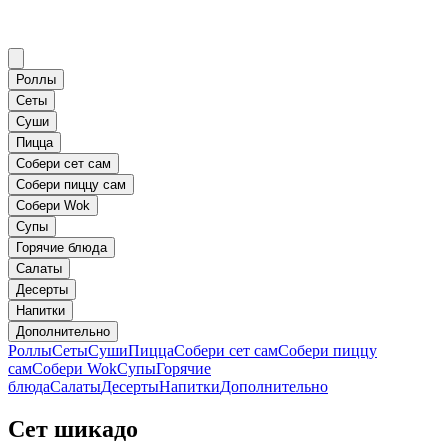
Роллы
Сеты
Суши
Пицца
Собери сет сам
Собери пиццу сам
Собери Wok
Супы
Горячие блюда
Салаты
Десерты
Напитки
Дополнительно
Роллы
Сеты
Суши
Пицца
Собери сет сам
Собери пиццу
сам
Собери Wok
Супы
Горячие
блюда
Салаты
Десерты
Напитки
Дополнительно
Сет шикадо