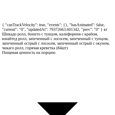
{ "canTrackVelocity": true, "events": {}, "hasAnimated": false,
"current": "0", "updatedAt": 79372663.601342, "prev": "0" }
кг
Шикадо ролл, бонито с тунцом, калифорния с крабом,
юнайтед ролл, запеченный с лососем, запеченный с тунцом,
запеченный острый с лососем, запеченный острый с окунем,
чикаго ролл, горячая креветка (84шт)
Пищевая ценность на порцию