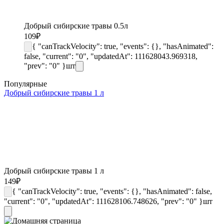
Добрый сибирские травы 0.5л
109
₽
{ "canTrackVelocity": true, "events": {}, "hasAnimated":
false, "current": "0", "updatedAt": 111628043.969318,
"prev": "0" }
шт
Популярные
Добрый сибирские травы 1 л
Добрый сибирские травы 1 л
149
₽
{ "canTrackVelocity": true, "events": {}, "hasAnimated": false,
"current": "0", "updatedAt": 111628106.748626, "prev": "0" }
шт