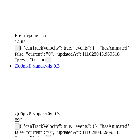
Рич персик 1 л
149
₽
{ "canTrackVelocity": true, "events": {}, "hasAnimated":
false, "current": "0", "updatedAt": 111628043.969318,
"prev": "0" }
шт
Добрый маракуйя 0.3
Добрый маракуйя 0.3
89
₽
{ "canTrackVelocity": true, "events": {}, "hasAnimated":
false, "current": "0", "updatedAt": 111628043.969318,