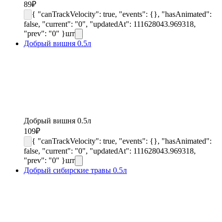
89
₽
{ "canTrackVelocity": true, "events": {}, "hasAnimated":
false, "current": "0", "updatedAt": 111628043.969318,
"prev": "0" }
шт
Добрый вишня 0.5л
Добрый вишня 0.5л
109
₽
{ "canTrackVelocity": true, "events": {}, "hasAnimated":
false, "current": "0", "updatedAt": 111628043.969318,
"prev": "0" }
шт
Добрый сибирские травы 0.5л