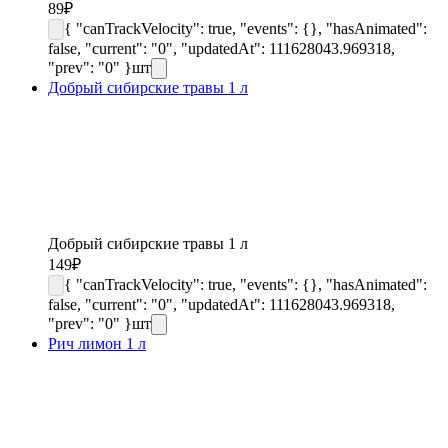
89
₽
{ "canTrackVelocity": true, "events": {}, "hasAnimated":
false, "current": "0", "updatedAt": 111628043.969318,
"prev": "0" }
шт
Добрый сибирские травы 1 л
Добрый сибирские травы 1 л
149
₽
{ "canTrackVelocity": true, "events": {}, "hasAnimated":
false, "current": "0", "updatedAt": 111628043.969318,
"prev": "0" }
шт
Рич лимон 1 л