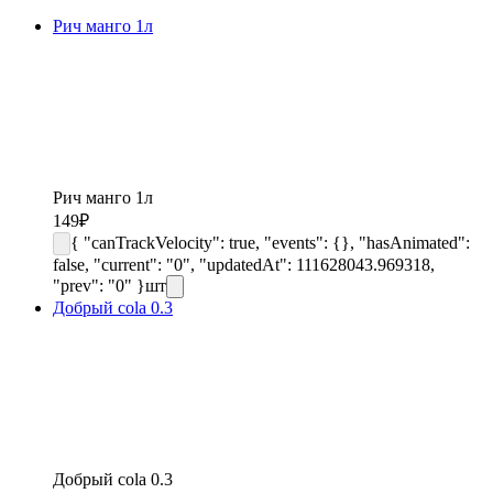
Рич манго 1л
Рич манго 1л
149
₽
{ "canTrackVelocity": true, "events": {}, "hasAnimated":
false, "current": "0", "updatedAt": 111628043.969318,
"prev": "0" }
шт
Добрый cola 0.3
Добрый cola 0.3