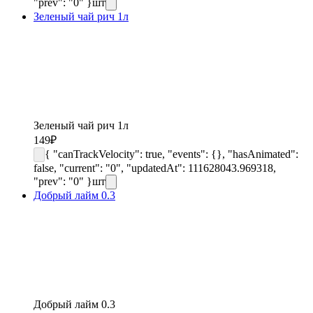
"prev": "0" }
шт
Зеленый чай рич 1л
Зеленый чай рич 1л
149
₽
{ "canTrackVelocity": true, "events": {}, "hasAnimated":
false, "current": "0", "updatedAt": 111628043.969318,
"prev": "0" }
шт
Добрый лайм 0.3
Добрый лайм 0.3